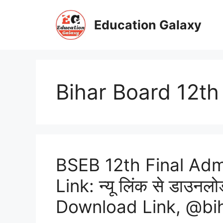
Skip
to
Education Galaxy
content
Bihar Board 12t
BSEB 12th Final Adm
Link: न्यू लिंक से डाउनलो
Download Link, @bi