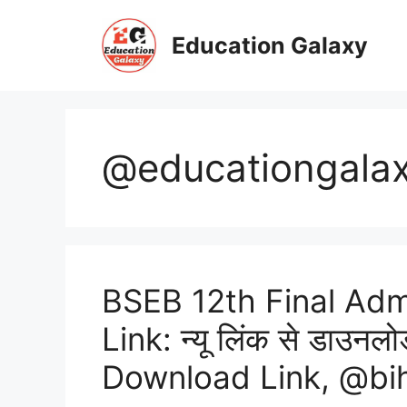
Skip
to
Education Galaxy
content
@educationgalax
BSEB 12th Final Adm
Link: न्यू लिंक से डाउनलो
Download Link, @bi