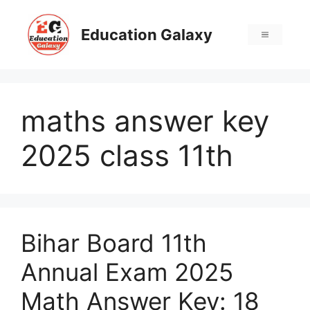
Skip
to
Education Galaxy
Menu
content
maths answer key
2025 class 11th
Bihar Board 11th
Annual Exam 2025
Math Answer Key: 18