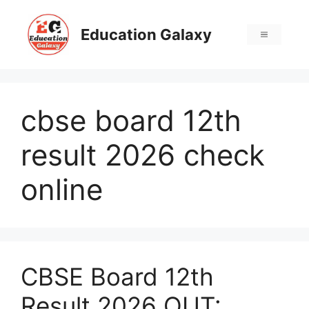
Skip
to
Education Galaxy
Menu
content
cbse board 12th
result 2026 check
online
CBSE Board 12th
Result 2026 OUT: