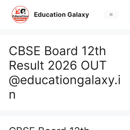
Skip
to
Education Galaxy
Menu
content
CBSE Board 12th
Result 2026 OUT
@educationgalaxy.i
n